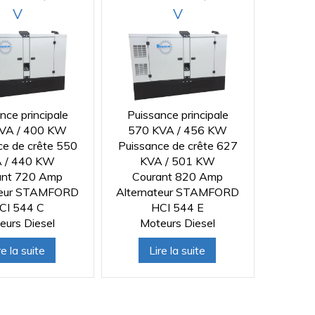
V
V
nce principale
Puissance principale
VA / 400 KW
570 KVA / 456 KW
ce de crête 550
Puissance de crête 627
 / 440 KW
KVA / 501 KW
ant 720 Amp
Courant 820 Amp
teur STAMFORD
Alternateur STAMFORD
CI 544 C
HCI 544 E
eurs Diesel
Moteurs Diesel
re la suite
Lire la suite