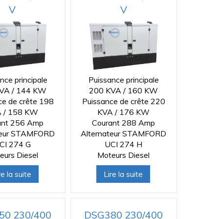
V
V
nce principale
Puissance principale
VA / 144 KW
200 KVA / 160 KW
ce de crête 198
Puissance de crête 220
 / 158 KW
KVA / 176 KW
ant 256 Amp
Courant 288 Amp
teur STAMFORD
Alternateur STAMFORD
CI 274 G
UCI 274 H
eurs Diesel
Moteurs Diesel
re la suite
Lire la suite
50 230/400
DSG380 230/400