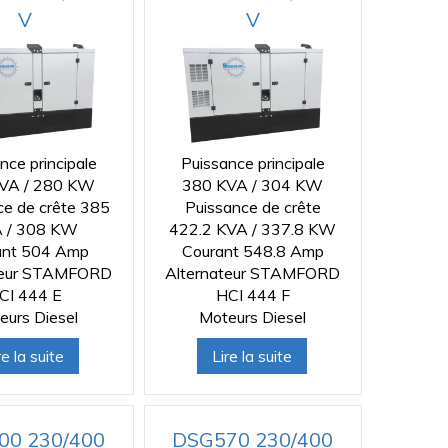
V
V
nce principale
Puissance principale
VA / 280 KW
380 KVA / 304 KW
ce de crête 385
Puissance de crête
 / 308 KW
422.2 KVA / 337.8 KW
ant 504 Amp
Courant 548.8 Amp
teur STAMFORD
Alternateur STAMFORD
CI 444 E
HCI 444 F
eurs Diesel
Moteurs Diesel
re la suite
Lire la suite
00 230/400
DSG570 230/400