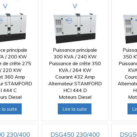
V
V
ce principale
Puissance principale
Puissa
A / 200 KW
300 KVA / 240 KW
350 K
e de crête 275
Puissance de crête 350
Puissan
/ 220 KW
KVA / 264 KW
KVA
nt 360 Amp
Courant 432 Amp
Cour
eur STAMFORD
Alternateur STAMFORD
Alterna
I 444 C
HCI 444 D
H
urs Diesel
Moteurs Diesel
Mot
e la suite
Lire la suite
Li
0 230/400
DSG450 230/400
DSG5