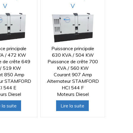
V
V
ce principale
Puissance principale
A / 472 KW
630 KVA / 504 KW
e de crête 649
Puissance de crête 700
/ 519 KW
KVA / 560 KW
nt 850 Amp
Courant 907 Amp
eur STAMFORD
Alternateur STAMFORD
I 544 E
HCI 544 F
urs Diesel
Moteurs Diesel
e la suite
Lire la suite