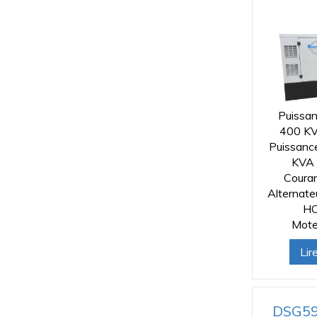
Puissan
400 KV
Puissanc
KVA 
Coura
Alternat
HC
Mote
Lir
DSG59