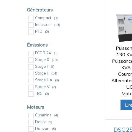
Générateurs
Compact
(0)
Industriel
(14)
PTO
(0)
Émissions
Puissan
ECE R 24
(0)
130 KV
Stage 0
(10)
Puissanc
Stage I
(8)
KVA 
Stage II
Coura
(14)
Stage IIIA
Alternat
(9)
UC
Stage V
(2)
Mote
TBC
(0)
Lir
Moteurs
Cummins
(4)
Deutz
(9)
DSG25
Doozan
(5)