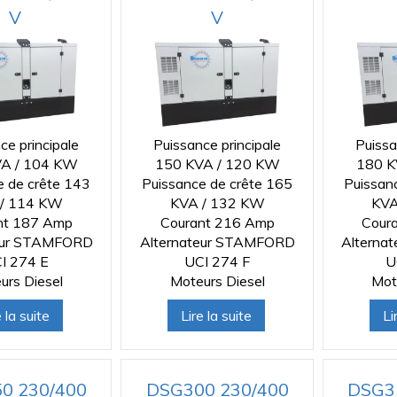
V
V
ce principale
Puissance principale
Puissa
A / 104 KW
150 KVA / 120 KW
180 K
e de crête 143
Puissance de crête 165
Puissan
/ 114 KW
KVA / 132 KW
KVA
nt 187 Amp
Courant 216 Amp
Cour
eur STAMFORD
Alternateur STAMFORD
Alterna
I 274 E
UCI 274 F
U
urs Diesel
Moteurs Diesel
Mot
e la suite
Lire la suite
Li
0 230/400
DSG300 230/400
DSG3