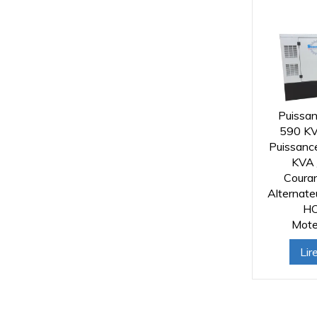
Puissan
590 KV
Puissanc
KVA 
Coura
Alternat
HC
Mote
Lir