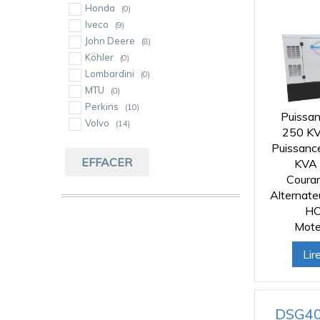
Honda
(0)
Iveco
(9)
John Deere
(8)
Köhler
(0)
Lombardini
(0)
MTU
(0)
Perkins
(10)
Puissan
Volvo
(14)
250 KV
Puissanc
EFFACER
KVA 
Coura
Alternat
HC
Mote
Lir
DSG40